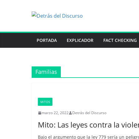
Saltar
al
contenido
PORTADA
EXPLICADOR
FACT CHECKING
Familias
MITOS
marzo 22, 2022
Detrás del Discurso
Mito: Las leyes contra la viol
Bajo el argumento que la ley 779 sería un pelig