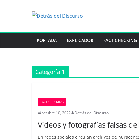
Saltar
al
contenido
PORTADA
EXPLICADOR
FACT CHECKING
Categoría 1
FACT CHECKING
octubre 10, 2022
Detrás del Discurso
Videos y fotografías falsas de
En redes sociales circulan archivos de huracane