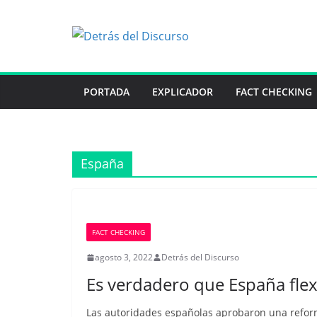
Saltar
al
contenido
PORTADA
EXPLICADOR
FACT CHECKING
España
FACT CHECKING
agosto 3, 2022
Detrás del Discurso
Es verdadero que España flexi
Las autoridades españolas aprobaron una reforma