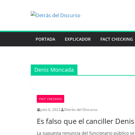
Saltar
al
contenido
PORTADA
EXPLICADOR
FACT CHECKING
Denis Moncada
FACT CHECKING
julio 6, 2022
Detrás del Discurso
Es falso que el canciller Den
La supuesta renuncia del funcionario público se 