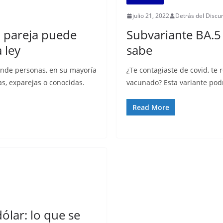
julio 21, 2022
Detrás del Discu
u pareja puede
Subvariante BA.5 
a ley
sabe
onde personas, en su mayoría
¿Te contagiaste de covid, te 
as, exparejas o conocidas.
vacunado? Esta variante podr
Read More
dólar: lo que se