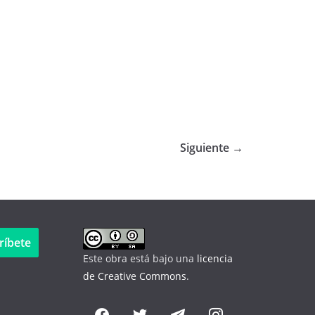
Siguiente →
ríbete
Este obra está bajo una
licencia
de Creative Commons
.